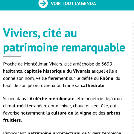
VOIR TOUT L'AGENDA
Viviers, cité au
patrimoine remarquable
Proche de Montélimar, Viviers, cité ardéchoise de 3699
habitants,
capitale historique du Vivarais
auquel elle a
donné son nom, veille fièrement sur le défilé du
Rhône
, du
haut de son piton rocheux où trône sa
cathédrale
.
Située dans l'
Ardèche méridionale
, elle bénéficie déjà d'un
climat méditerranéen, doux l'hiver, chaud et sec l'été, qui
favorise notamment la
culture de la vigne
et des
arbres
fruitiers
.
L'important
patrimoine architectural
de Viviers témoigne