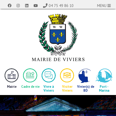
04 75 49 86 10
MENU
Mairie
Cadre de vie
Vivre à
Visiter
Vivier(s) de
Port -
Viviers
Viviers
BD
Marina