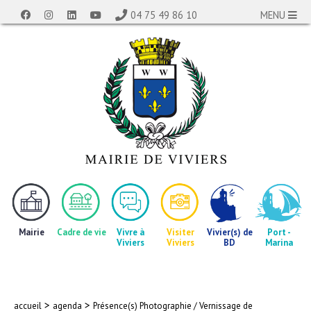
04 75 49 86 10
MENU
Mairie
Cadre de vie
Vivre à
Visiter
Vivier(s) de
Port -
Viviers
Viviers
BD
Marina
>
>
accueil
agenda
Présence(s) Photographie / Vernissage de