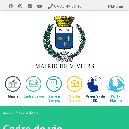
04 75 49 86 10
MENU
Mairie
Cadre de vie
Vivre à
Visiter
Vivier(s) de
Port -
Viviers
Viviers
BD
Marina
>
accueil
cadre de vie
Cadre de vie