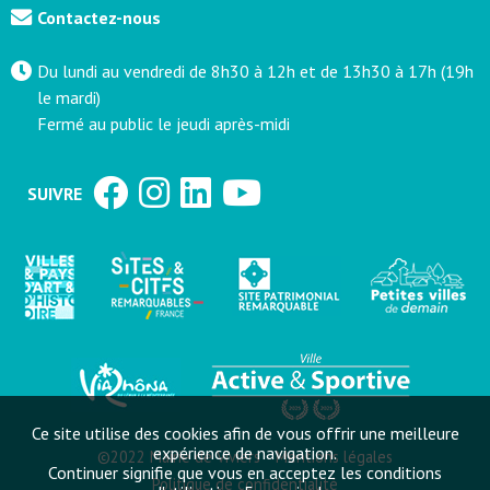
Contactez-nous
Du lundi au vendredi de 8h30 à 12h et de 13h30 à 17h (19h
le mardi)
Fermé au public le jeudi après-midi
SUIVRE
Ce site utilise des cookies afin de vous offrir une meilleure
expérience de navigation.
©2022 Mairie de Viviers
Mentions légales
Continuer signifie que vous en acceptez les conditions
Politique de confidentialité