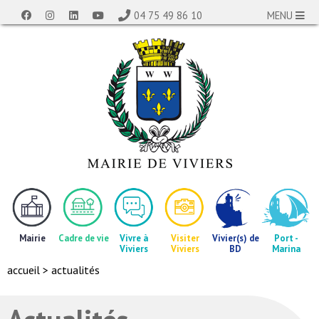
04 75 49 86 10
MENU
Mairie
Cadre de vie
Vivre à
Visiter
Vivier(s) de
Port -
Viviers
Viviers
BD
Marina
accueil
> actualités