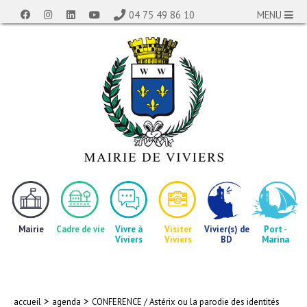
04 75 49 86 10
MENU
Mairie
Cadre de vie
Vivre à
Visiter
Vivier(s) de
Port -
Viviers
Viviers
BD
Marina
>
>
accueil
agenda
CONFERENCE / Astérix ou la parodie des identités