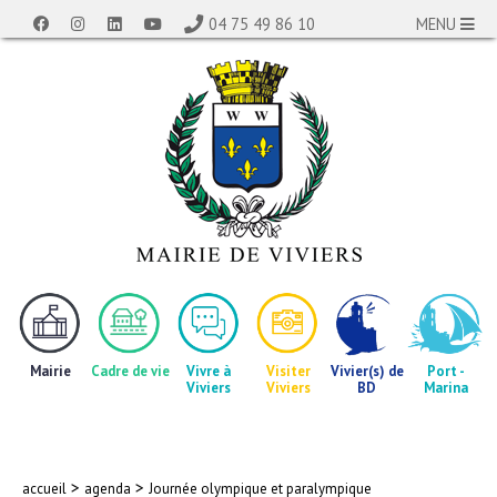
04 75 49 86 10
MENU
Mairie
Cadre de vie
Vivre à
Visiter
Vivier(s) de
Port -
Viviers
Viviers
BD
Marina
>
>
accueil
agenda
Journée olympique et paralympique