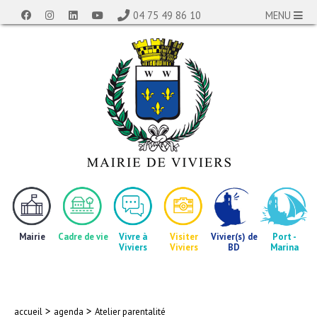
04 75 49 86 10
MENU
Mairie
Cadre de vie
Vivre à
Visiter
Vivier(s) de
Port -
Viviers
Viviers
BD
Marina
>
>
accueil
agenda
Atelier parentalité