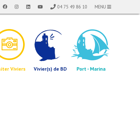
04 75 49 86 10
MENU
siter Viviers
Vivier(s) de BD
Port - Marina