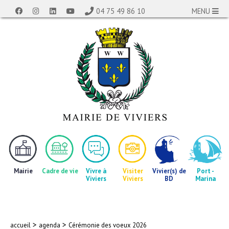
04 75 49 86 10
MENU
Mairie
Cadre de vie
Vivre à
Visiter
Vivier(s) de
Port -
Viviers
Viviers
BD
Marina
>
>
accueil
agenda
Cérémonie des voeux 2026