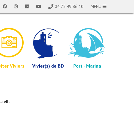
04 75 49 86 10
MENU
siter Viviers
Vivier(s) de BD
Port - Marina
turelle