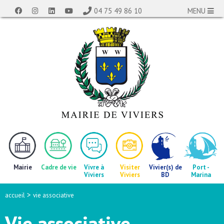
04 75 49 86 10
MENU
Mairie
Cadre de vie
Vivre à
Visiter
Vivier(s) de
Port -
Viviers
Viviers
BD
Marina
>
accueil
vie associative
Vie associative