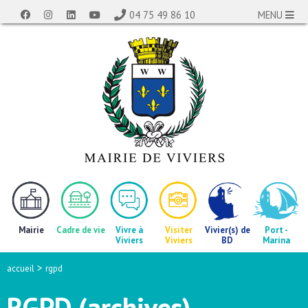
04 75 49 86 10
MENU
Mairie
Cadre de vie
Vivre à
Visiter
Vivier(s) de
Port -
Viviers
Viviers
BD
Marina
>
accueil
rgpd
RGPD (archives)