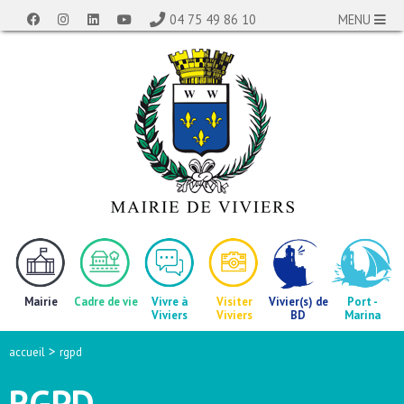
04 75 49 86 10
MENU
Mairie
Cadre de vie
Vivre à
Visiter
Vivier(s) de
Port -
Viviers
Viviers
BD
Marina
>
accueil
rgpd
RGPD