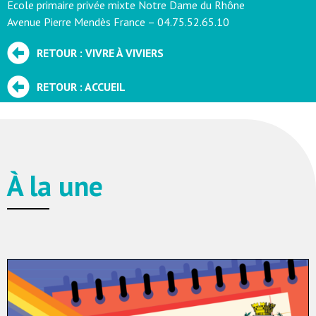
Ecole primaire privée mixte Notre Dame du Rhône
Avenue Pierre Mendès France –
04.75.52.65.10
RETOUR : VIVRE À VIVIERS
RETOUR : ACCUEIL
À la une