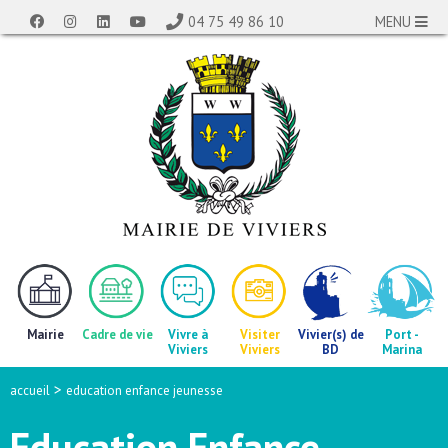
04 75 49 86 10
MENU
Mairie
Cadre de vie
Vivre à
Visiter
Vivier(s) de
Port -
Viviers
Viviers
BD
Marina
>
accueil
education enfance jeunesse
Education Enfance