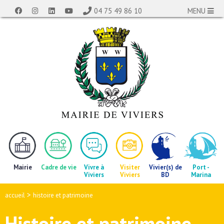
04 75 49 86 10
MENU
Mairie
Cadre de vie
Vivre à
Visiter
Vivier(s) de
Port -
Viviers
Viviers
BD
Marina
>
accueil
histoire et patrimoine
Histoire et patrimoine