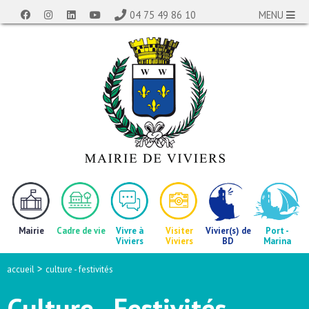
04 75 49 86 10
MENU
Mairie
Cadre de vie
Vivre à
Visiter
Vivier(s) de
Port -
Viviers
Viviers
BD
Marina
>
accueil
culture - festivités
Culture - Festivités